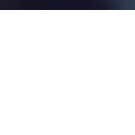
¡ÚNETE A NOSOTROS EN
"QUANTUM TOGETHER:
UNIENDO ESFUERZOS EN
LA COMPUTACIÓN
CUÁNTICA"!