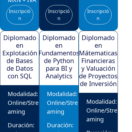
Inscripció
Inscripció
Inscripció
n
n
n
Diplomado
Diplomado
Diplomado
en
en
en
Explotación
Fundamentos
Mátematicas
de Bases
de Python
Financieras
de Datos
para BI y
y Valuación
con SQL
Analytics
de Proyectos
de Inversión
Modalidad:
Modalidad:
Modalidad:
Online/Stre
Online/Stre
Online/Stre
aming
aming
aming
Duración:
Duración: