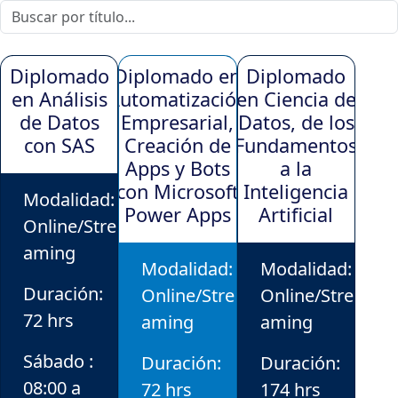
Diplomado
Diplomado en
Diplomado
en Análisis
Automatización
en Ciencia de
de Datos
Empresarial,
Datos, de los
con SAS
Creación de
Fundamentos
Apps y Bots
a la
con Microsoft
Inteligencia
Modalidad:
Power Apps
Artificial
Online/Stre
aming
Modalidad:
Modalidad:
Duración:
Online/Stre
Online/Stre
72 hrs
aming
aming
Sábado :
Duración:
Duración:
08:00 a
72 hrs
174 hrs